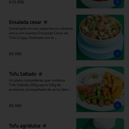
$10.990
Ensalada cesar
Sumérgete en una experiencia culinaria 
única con nuestra Ensalada César de 
Tofu Crispy. Deléitate con la 
combinación perfecta de crujientes 
crotones, hojas frescas de lechuga, 
tocino vegano y trocitos dorados de 
$9.990
tofu. Todo esto se realza con nuestro 
aderezo César casero plant based, que 
complementa a la perfección todos los 
ingredientes de esta exquisita 
Tofu Saltado
ensalada. Disfruta de una experiencia 
única y deliciosa.
Un plato contundente que combina 
Tofu Saltado 200g aprox (26g de 
proteina), acompañado de arroz blanco 
y papas fritas crujientes, inspirado en la 
receta tradicional de Lomo Saltado.
$9.990
Tofu agridulce