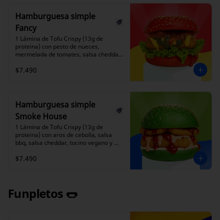
Hamburguesa simple
Fancy
1 Lámina de Tofu Crispy (13g de 
proteina) con pesto de nueces, 
mermelada de tomates, salsa cheddar 
y lechuga. Una experiencia gourmet 
$7.490
única que elevará tus sentidos.
Hamburguesa simple
Smoke House
1 Lámina de Tofu Crispy (13g de 
proteina) con aros de cebolla, salsa 
bbq, salsa cheddar, tocino vegano y 
nuestra salsa alioli. Innovacion y sabor 
$7.490
en cada bocado.
Funpletos 🌭