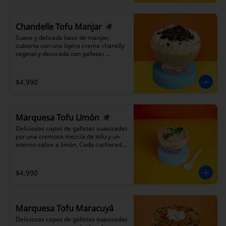
Chandelle Tofu Manjar
Suave y delicada base de manjar, 
cubierta con una ligera crema chantilly 
vegetal y decorada con galletas 
trituradas. Un postre de sabor 
equilibrado, donde la suavidad y la 
dulzura se acompañan.
$4.990
Marquesa Tofu Limón
Deliciosas capas de galletas suavizadas 
por una cremosa mezcla de tofu y un 
intenso sabor a limón. Cada cucharada 
revela la belleza de sus capas, con un 
equilibrio perfecto entre la frescura 
cítrica y la suavidad de la crema.
$4.990
Marquesa Tofu Maracuyá
Deliciosas capas de galletas suavizadas 