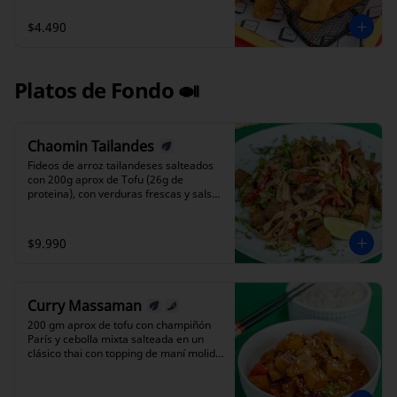
$4.490
Platos de Fondo 🍛
Chaomin Tailandes
Fideos de arroz tailandeses salteados 
con 200g aprox de Tofu (26g de 
proteina), con verduras frescas y salsa 
de soya especial de la casa, servidos 
calientes y aromáticos.
$9.990
Curry Massaman
200 gm aprox de tofu con champiñón 
París y cebolla mixta salteada en un 
clásico thai con topping de maní molido 
y cebollin acompañado de una porción 
de arroz blanco.