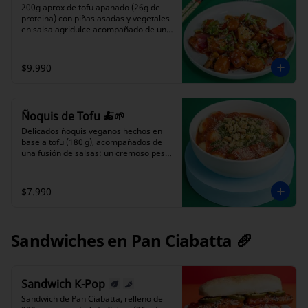
200g aprox de tofu apanado (26g de 
proteina) con piñas asadas y vegetales 
en salsa agridulce acompañado de una 
porción de arroz blanco.  Los trozos 
jugosos de piña agregan un toque 
refrescante y tropical que 
$9.990
complementa a la perfección la 
intensidad de la salsa. Cada bocado es 
una sinfonía de sabores dulces y ácidos 
que harán bailar a tus papilas 
Ñoquis de Tofu 🍝🌱
gustativas. Disfruta de esta delicia que 
te sorprenderá desde el primer bocado.
Delicados ñoquis veganos hechos en 
base a tofu (180 g), acompañados de 
una fusión de salsas: un cremoso pesto 
artesanal de nueces y albahaca fresca, 
y una suave salsa pomodoro casera. 
Finalizado con un toque de parmesano 
$7.990
vegano y nueces para una experiencia 
100 % vegetal, llena de sabor y textura.

Contiene alérgenos: nuez. 
Sandwiches en Pan Ciabatta 🥖
Recomendamos precaución a personas 
con sensibilidad o alergia a frutos 
secos.
Sandwich K-Pop
Sandwich de Pan Ciabatta, relleno de 