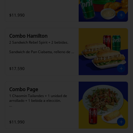
$11.990
Combo Hamilton
2 Sandwich Rebel Spirit + 2 bebidas.

Sandwich de Pan Ciabatta, relleno de 
200grs. aprox de Tofu Crispy (26g de 
proteina), con cebollas caramelizadas y 
salsa de queso de merkén en base a 
$17.590
castañas cajú , sobre rúcula fresca.
Combo Page
1 Chaomin Tailandes + 1 unidad de 
arrollado + 1 bebida a elección. 

200 gm aprox de tofu, con verduras 
salteadas en salsa de soya especial de 
la casa, acompañado de fideos de 
$11.990
arroz.