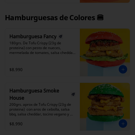
Hamburguesas de Colores 🍔
Hamburguesa Fancy
180grs. De Tofu Crispy (23g de 
proteina) con pesto de nueces, 
mermelada de tomates, salsa cheddar 
y lechuga. Una experiencia gourmet 
única que elevará tus sentidos.
$8.990
Hamburguesa Smoke
House
200grs. aprox de Tofu Crispy (23g de 
proteina)  con aros de cebolla, salsa 
bbq, salsa cheddar, tocino vegano y 
nuestra salsa alioli.  Innovacion y sabor 
$8.990
en cada bocado.