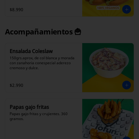
Funpleto original: pan de color relleno 
de tofu crujiente, con base lechuga, 
$8.990
salsa de la casa, champiñones 
salteados, mermelada de tomate y 
papas hilos.

Acompañamientos 🍟
Funpleto Cesar: Pan de color relleno de 
tofu crujiente, con base de lechuga 
fresca, nuestro delicioso aderezo 
César, cocos laminados y queso 
Ensalada Coleslaw
parmesano de origen vegetal.

150grs.aprox, de col blanca y morada 
 (Color del pan segun disponibilidad).
con zanahoria conespecial aderezo 
cremoso y dulce.
$2.990
Papas gajo fritas
Papas gajo fritas y crujientes. 360 
gramos.