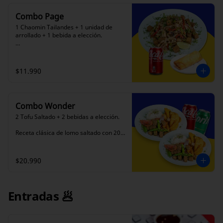
Combo Page
1 Chaomin Tailandes + 1 unidad de 
arrollado + 1 bebida a elección. 

200 gm aprox de tofu, con verduras 
salteadas en salsa de soya especial de 
la casa, acompañado de fideos de 
$11.990
arroz.
Combo Wonder
2 Tofu Saltado + 2 bebidas a elección. 

Receta clásica de lomo saltado con 200 
gm aprox de tofu, acompañado de 
arroz blanco y papas fritas.
$20.990
Entradas 🥟