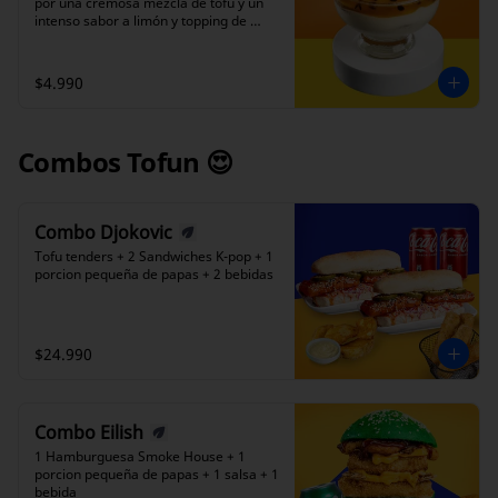
por una cremosa mezcla de tofu y un 
intenso sabor a limón y topping de 
salsa de Maracuyá. Cada cucharada 
revela la belleza de sus capas, con un 
equilibrio perfecto entre la frescura 
$4.990
cítrica y la suavidad de la crema.
Combos Tofun 😍
Combo Djokovic
Tofu tenders + 2 Sandwiches K-pop + 1 
porcion pequeña de papas + 2 bebidas
$24.990
Combo Eilish
1 Hamburguesa Smoke House + 1 
porcion pequeña de papas + 1 salsa + 1 
bebida