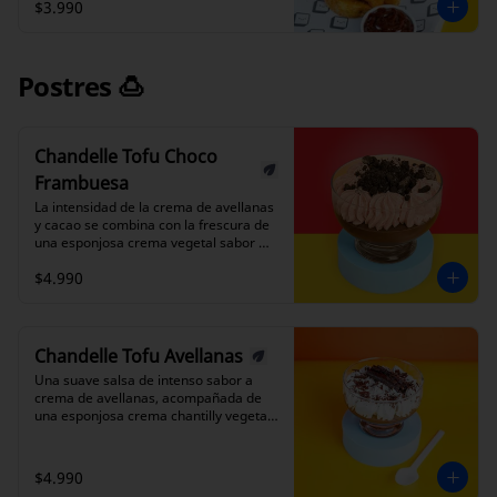
$3.990
Postres 🍮
Chandelle Tofu Choco
Frambuesa
La intensidad de la crema de avellanas 
y cacao se combina con la frescura de 
una esponjosa crema vegetal sabor 
frambuesa. Decorado con galletas 
$4.990
trituradas para un toque crocante, es 
una fusión irresistible de dulzura y 
acidez.
Chandelle Tofu Avellanas
Una suave salsa de intenso sabor a 
crema de avellanas, acompañada de 
una esponjosa crema chantilly vegetal. 
Una combinación perfecta de texturas 
que se funden al paladar, ofreciendo un 
sabor delicado y envolvente en cada 
$4.990
bocado.