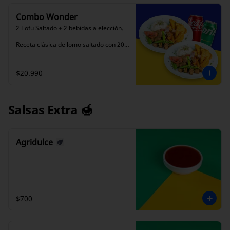
Combo Wonder
2 Tofu Saltado + 2 bebidas a elección. 

Receta clásica de lomo saltado con 200 
gm aprox de tofu, acompañado de 
arroz blanco y papas fritas.
$20.990
Salsas Extra 🍯
Agridulce
$700