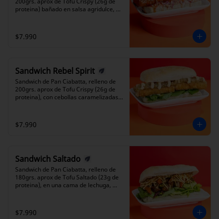
200grs. aprox de Tofu Crispy (26g de 
proteina) bañado en salsa agridulce, 
con sésamo tostado, pepinos dulces, 
ensalada coleslaw y un toquecito 
picante. Cada mordisco es una sinfonía 
$7.990
de texturas y sabores que te dejará 
queriendo más.
Sandwich Rebel Spirit
Sandwich de Pan Ciabatta, relleno de 
200grs. aprox de Tofu Crispy (26g de 
proteina), con cebollas caramelizadas y 
salsa de queso de merkén en base a 
castañas cajú , sobre rúcula fresca. ¡ 
Déjate llevar por tu espíritu rebelde!
$7.990
Sandwich Saltado
Sandwich de Pan Ciabatta, relleno de 
180grs. aprox de Tofu Saltado (23g de 
proteina), en una cama de lechuga, 
papas hilo y con nuestra salsa Tofun de 
la casa. Un sandwich sabroso que 
combina los sabores y texturas de la 
$7.990
cocina peruana y asiática.